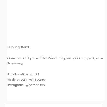
Hubungi Kami
Greenwood Square. Jl Kol Warsito Sugiarto, Gunungpati, Kota
Semarang
Email
: cs@parson.id
Hotline
: 024 76430286
Instagram
: @parson.idn