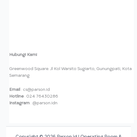
Hubungi Kami
Greenwood Square. Jl Kol Warsito Sugiarto, Gunungpati, Kota
Semarang
Email
: cs@parson.id
Hotline
: 024 76430286
Instagram
: @parson.idn
Copyright © 2026 Parson.id | Operating Room &