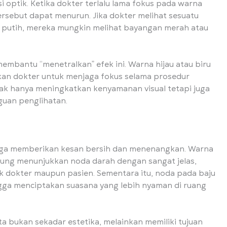
i optik. Ketika dokter terlalu lama fokus pada warna
ersebut dapat menurun. Jika dokter melihat sesuatu
a putih, mereka mungkin melihat bayangan merah atau
embantu “menetralkan” efek ini. Warna hijau atau biru
an dokter untuk menjaga fokus selama prosedur
idak hanya meningkatkan kenyamanan visual tetapi juga
guan penglihatan.
u juga memberikan kesan bersih dan menenangkan. Warna
rung menunjukkan noda darah dengan sangat jelas,
k dokter maupun pasien. Sementara itu, noda pada baju
ingga menciptakan suasana yang lebih nyaman di ruang
a bukan sekadar estetika, melainkan memiliki tujuan