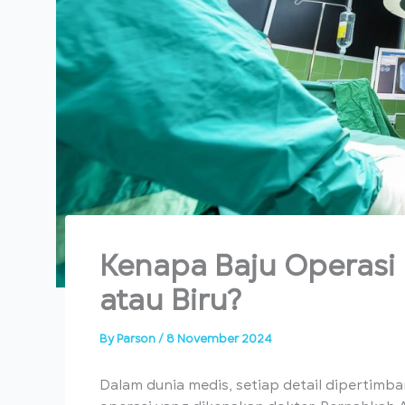
Kenapa Baju Operasi 
atau Biru?
By
Parson
/
8 November 2024
Dalam dunia medis, setiap detail dipertim