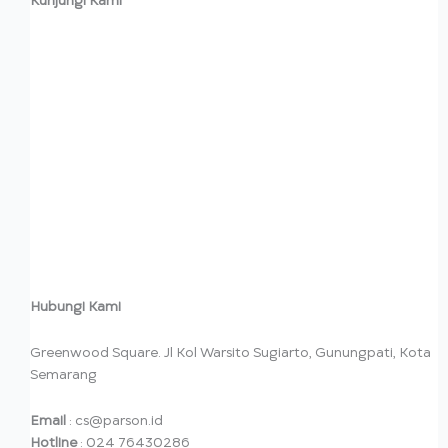
Kunjungi Kami
Hubungi Kami
Greenwood Square. Jl Kol Warsito Sugiarto, Gunungpati, Kota
Semarang
Email
: cs@parson.id
Hotline
: 024 76430286