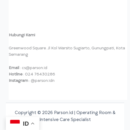
Hubungi Kami
Greenwood Square. Jl Kol Warsito Sugiarto, Gunungpati, Kota
Semarang
Email
: cs@parson.id
Hotline
: 024 76430286
Instagram
: @parson.idn
Copyright © 2026 Parson.id | Operating Room &
Intensive Care Specialist
ID